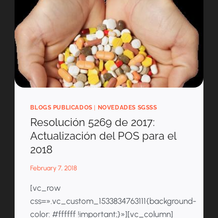
BLOGS PUBLICADOS
|
NOVEDADES SGSSS
Resolución 5269 de 2017:
Actualización del POS para el
2018
February 7, 2018
[vc_row
css=».vc_custom_1533834763111{background-
color: #ffffff !important;}»][vc_column]