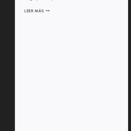
COMPARANDO
LEER MÁS
EL
VALOR
DE
LA
UNIDAD
DE
PAGO
POR
CAPITACIÓN
(UPC)