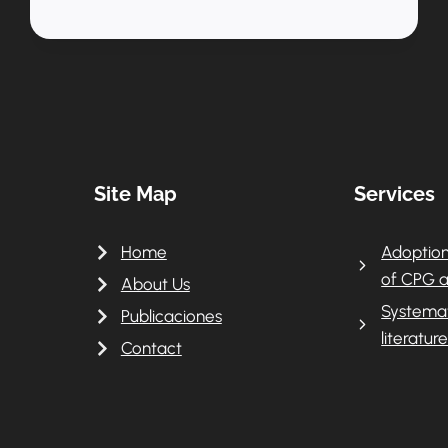
5269
DE
2017:
ACTUALIZACIÓN
DEL
POS
PARA
EL
2018
Site Map
Services
Home
Adoption
of CPG a
About Us
Systemat
Publicaciones
literatur
Contact