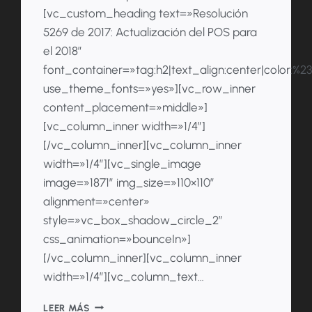
[vc_custom_heading text=»Resolución
5269 de 2017: Actualización del POS para
el 2018″
font_container=»tag:h2|text_align:center|color:%
use_theme_fonts=»yes»][vc_row_inner
content_placement=»middle»]
[vc_column_inner width=»1/4″]
[/vc_column_inner][vc_column_inner
width=»1/4″][vc_single_image
image=»1871″ img_size=»110×110″
alignment=»center»
style=»vc_box_shadow_circle_2″
css_animation=»bounceIn»]
[/vc_column_inner][vc_column_inner
width=»1/4″][vc_column_text…
RESOLUCIÓN
LEER MÁS