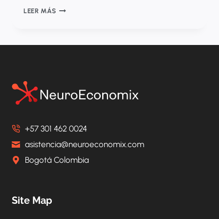
TOP
LEER MÁS
10
DE
LOS
HOSPITALES
EN
COLOMBIA
CONSIDERADOS
ENTRE
LOS
MEJORES
DEL
+57 301 462 0024
MUNDO
asistencia@neuroeconomix.com
Bogotá Colombia
Site Map