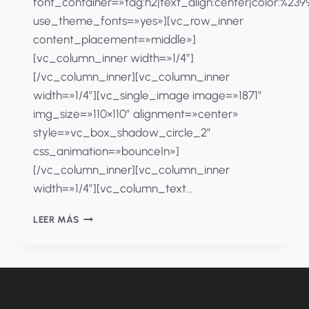
font_container=»tag:h2|text_align:center|color:%23
use_theme_fonts=»yes»][vc_row_inner
content_placement=»middle»]
[vc_column_inner width=»1/4″]
[/vc_column_inner][vc_column_inner
width=»1/4″][vc_single_image image=»1871″
img_size=»110×110″ alignment=»center»
style=»vc_box_shadow_circle_2″
css_animation=»bounceIn»]
[/vc_column_inner][vc_column_inner
width=»1/4″][vc_column_text…
RESOLUCIÓN
LEER MÁS
5269
DE
2017:
ACTUALIZACIÓN
DEL
POS