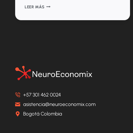
¿QUÉ
LEER MÁS
ES
Y
PARA
QUÉ
SIRVE
UN
METANÁLISIS
EN
RED?
[:EN]INNOVATION
IN
HEALTHCARE
CONTRACTING
MODELS.
+57 301 462 0024
WHERE
asistencia@neuroeconomix.com
ARE
WE
Bogotá Colombia
HEADING?