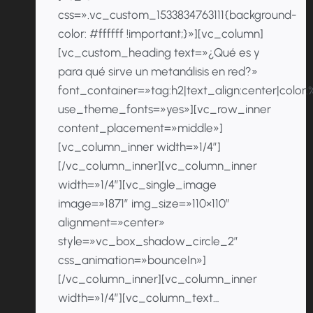
css=».vc_custom_1533834763111{background-
color: #ffffff !important;}»][vc_column]
[vc_custom_heading text=»¿Qué es y
para qué sirve un metanálisis en red?»
font_container=»tag:h2|text_align:center|colo
use_theme_fonts=»yes»][vc_row_inner
content_placement=»middle»]
[vc_column_inner width=»1/4″]
[/vc_column_inner][vc_column_inner
width=»1/4″][vc_single_image
image=»1871″ img_size=»110×110″
alignment=»center»
style=»vc_box_shadow_circle_2″
css_animation=»bounceIn»]
[/vc_column_inner][vc_column_inner
width=»1/4″][vc_column_text…