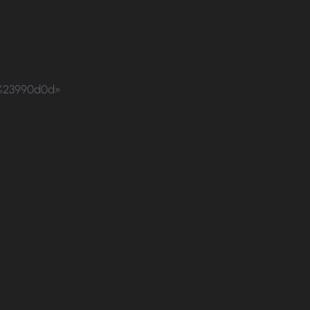
r:%23990d0d»