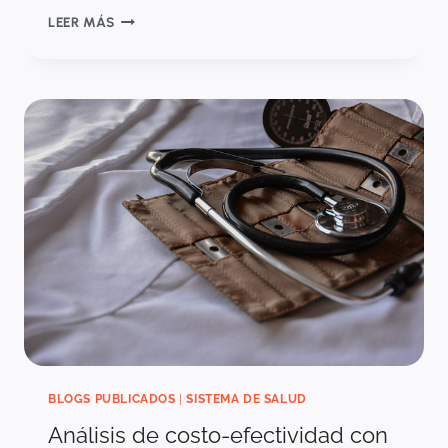
CUESTIONANDO
LEER MÁS
LOS
FUNDAMENTOS
DEL
ANÁLISIS
DE
COSTO-
EFECTIVIDAD:
¿ES
UN
QALY
SOLO
UN
QALY?
BLOGS PUBLICADOS
|
SISTEMA DE SALUD
Análisis de costo-efectividad con