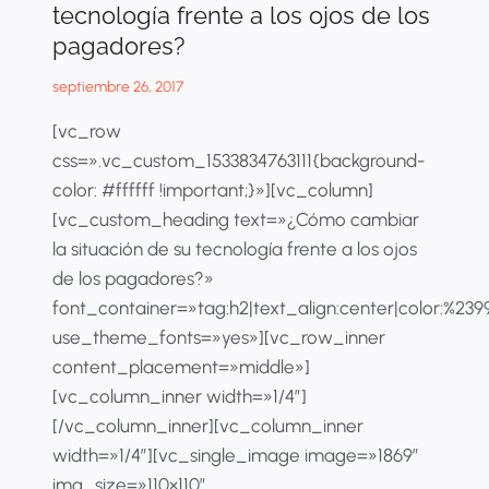
tecnología frente a los ojos de los
pagadores?
septiembre 26, 2017
[vc_row
css=».vc_custom_1533834763111{background-
color: #ffffff !important;}»][vc_column]
[vc_custom_heading text=»¿Cómo cambiar
la situación de su tecnología frente a los ojos
de los pagadores?»
font_container=»tag:h2|text_align:center|color:%23
use_theme_fonts=»yes»][vc_row_inner
content_placement=»middle»]
[vc_column_inner width=»1/4″]
[/vc_column_inner][vc_column_inner
width=»1/4″][vc_single_image image=»1869″
img_size=»110×110″…