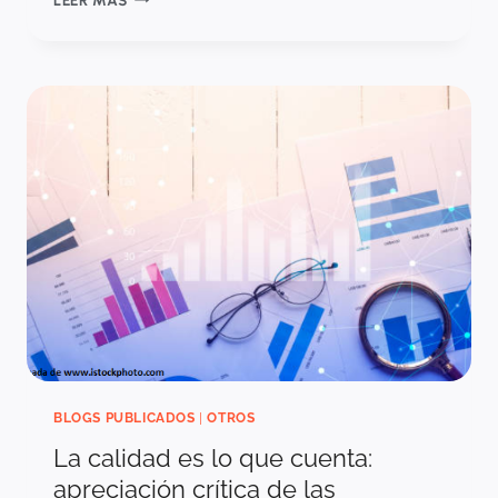
DE
COSTO-
EFECTIVIDAD
Y
LAS
POLÍTICAS
PÚBLICAS
DE
SALUD
BLOGS PUBLICADOS
|
OTROS
La calidad es lo que cuenta:
apreciación crítica de las