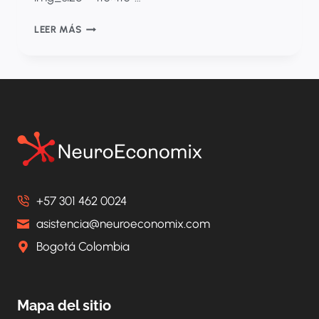
¿CÓMO
LEER MÁS
CAMBIAR
LA
SITUACIÓN
DE
SU
TECNOLOGÍA
FRENTE
A
LOS
OJOS
DE
+57 301 462 0024
LOS
PAGADORES?
asistencia@neuroeconomix.com
Bogotá Colombia
Mapa del sitio