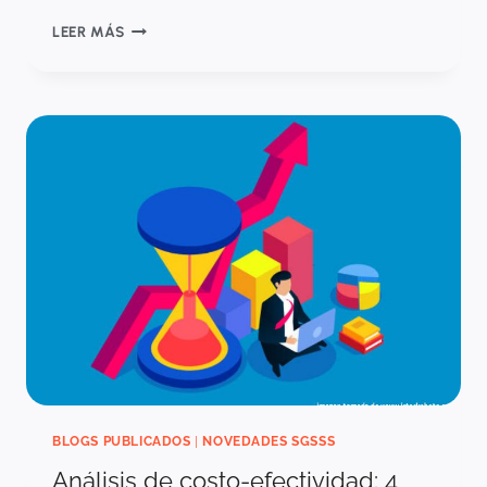
CLAVES
LEER MÁS
PARA
ENTENDER
LOS
ANÁLISIS
DE
COSTO-
EFECTIVIDAD
Y
OTROS
TIPOS
DE
EVALUACIONES
ECONÓMICAS
BLOGS PUBLICADOS
|
NOVEDADES SGSSS
Análisis de costo-efectividad: 4