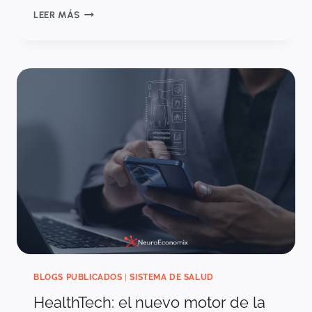
EL
LEER MÁS
COSTO
INVISIBLE
DEL
CUIDADOR
EN
LAS
DECISIONES
DE
SALUD
BLOGS PUBLICADOS
|
SISTEMA DE SALUD
HealthTech: el nuevo motor de la