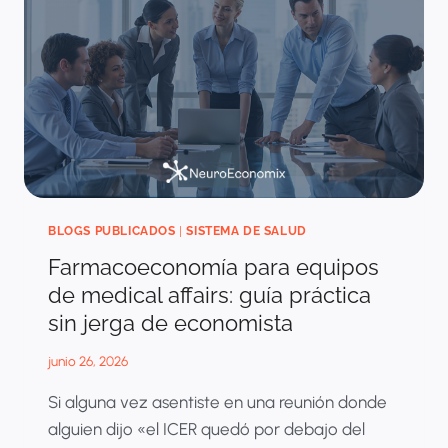
MEDIO
DE
LA
CRISIS
DEL
SECTOR
SALUD?
BLOGS PUBLICADOS
|
SISTEMA DE SALUD
Farmacoeconomía para equipos
de medical affairs: guía práctica
sin jerga de economista
junio 26, 2026
Si alguna vez asentiste en una reunión donde
alguien dijo «el ICER quedó por debajo del