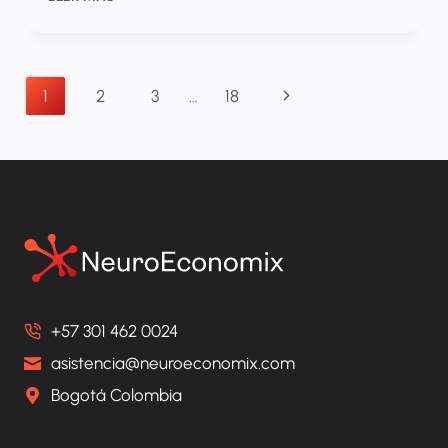
QUÉ
FRACASAN
LAS
INTERVENCIONES
Navegación
Siguiente
1
2
3
…
18
DE
LAS
de
página
EPS?
página
+57 301 462 0024
asistencia@neuroeconomix.com
Bogotá Colombia