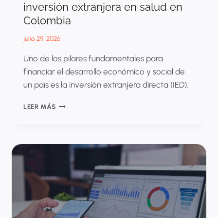
inversión extranjera en salud en
Colombia
julio 29, 2026
Uno de los pilares fundamentales para
financiar el desarrollo económico y social de
un país es la inversión extranjera directa (IED).
HEALTHTECH:
LEER MÁS
EL
NUEVO
MOTOR
DE
LA
INVERSIÓN
EXTRANJERA
EN
SALUD
EN
COLOMBIA