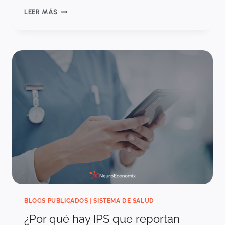
SESGOS
LEER MÁS
EN
LOS
DATOS
DE
VIDA
REAL:
CUANDO
MÁS
DATOS
NO
SIGNIFICA
MEJOR
EVIDENCIA.
BLOGS PUBLICADOS
|
SISTEMA DE SALUD
¿Por qué hay IPS que reportan