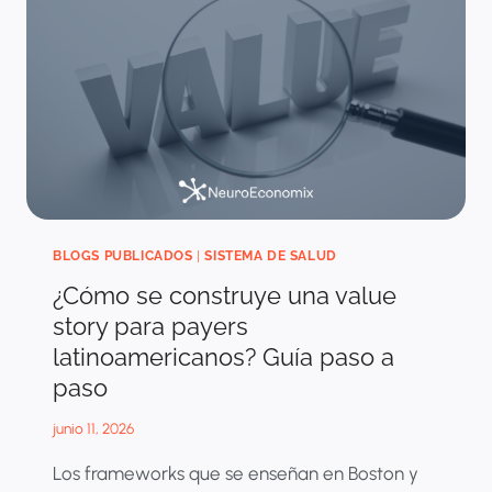
ERA
DE
LA
IA
GENERATIVA
BLOGS PUBLICADOS
|
SISTEMA DE SALUD
¿Cómo se construye una value
story para payers
latinoamericanos? Guía paso a
paso
junio 11, 2026
Los frameworks que se enseñan en Boston y