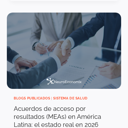
EN
SALUD:
POR
QUÉ
COLOMBIA
NO
PUEDE
DECIDIR
SOLO
CON
DATOS
IMPORTADOS
BLOGS PUBLICADOS
|
SISTEMA DE SALUD
Acuerdos de acceso por
resultados (MEAs) en América
Latina: el estado real en 2026