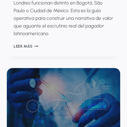
Londres funcionan distinto en Bogotá, São
Paulo o Ciudad de México. Esta es la guía
operativa para construir una narrativa de valor
que aguante el escrutinio real del pagador
latinoamericano.
¿CÓMO
LEER MÁS
SE
CONSTRUYE
UNA
VALUE
STORY
PARA
PAYERS
LATINOAMERICANOS?
GUÍA
PASO
A
PASO