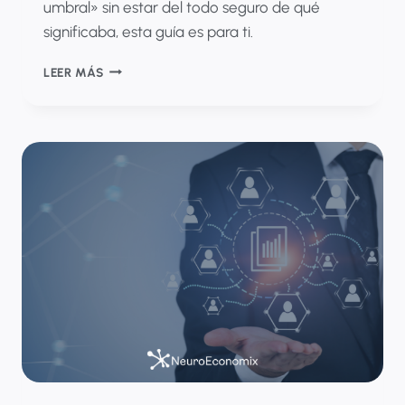
umbral» sin estar del todo seguro de qué
significaba, esta guía es para ti.
FARMACOECONOMÍA
LEER MÁS
PARA
EQUIPOS
DE
MEDICAL
AFFAIRS:
GUÍA
PRÁCTICA
SIN
JERGA
DE
ECONOMISTA