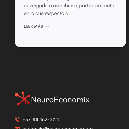
envergadura asombrosa, particularmente
en lo que respecta a…
FINANCIAMIENTO
LEER MÁS
DE
TERAPIAS
CELULARES
Y
GENÉTICAS:
DESAFÍOS
Y
PERSPECTIVAS
+57 301 462 0024
asistencia@neuroeconomix.com