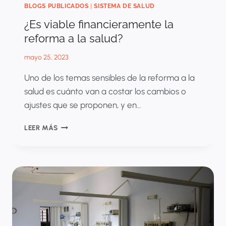
PARA
BLOGS PUBLICADOS
|
SISTEMA DE SALUD
MEJORAR
¿Es viable financieramente la
EL
reforma a la salud?
SISTEMA
DE
SALUD
mayo 25, 2023
EN
Uno de los temas sensibles de la reforma a la
COLOMBIA?
salud es cuánto van a costar los cambios o
ajustes que se proponen, y en…
¿ES
LEER MÁS
VIABLE
FINANCIERAMENTE
LA
REFORMA
A
LA
SALUD?