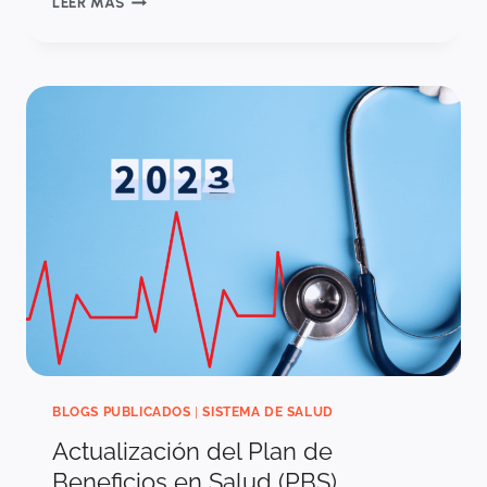
LEER MÁS
QUEDARÍA
EL
RIESGO
EN
SALUD
DE
SER
APROBADA
LA
REFORMA?
BLOGS PUBLICADOS
|
SISTEMA DE SALUD
Actualización del Plan de
Beneficios en Salud (PBS)