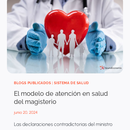
BENEFICIOS
EN
SALUD
EN
COLOMBIA:
BUSCANDO
EL
BALANCE
ENTRE
ACCESO
Y
SOSTENIBILIDAD
BLOGS PUBLICADOS
|
SISTEMA DE SALUD
El modelo de atención en salud
del magisterio
junio 20, 2024
Las declaraciones contradictorias del ministro