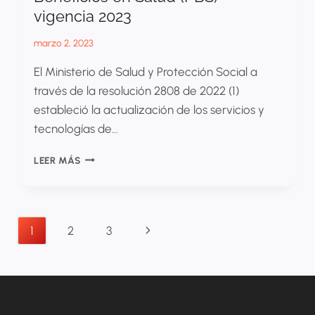
vigencia 2023
marzo 2, 2023
El Ministerio de Salud y Protección Social a
través de la resolución 2808 de 2022 (1)
estableció la actualización de los servicios y
tecnologías de…
ACTUALIZACIÓN
LEER MÁS
DEL
PLAN
DE
BENEFICIOS
Navegación
Siguiente
1
2
3
EN
SALUD
de
página
(PBS)
página
VIGENCIA
2023