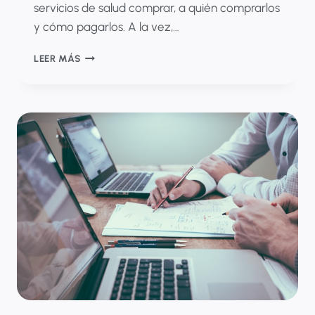
servicios de salud comprar, a quién comprarlos
y cómo pagarlos. A la vez,…
ACIERTOS,
LEER MÁS
FALLAS
Y
ERRORES
DE
LA
ACTUAL
REFORMA
A
LA
SALUD-
¿QUÉ
DEBE
HACERSE
Y
QUÉ
ERRORES
EVITAR