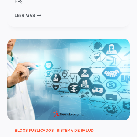
PBS.
LA
LEER MÁS
ACTUALIZACIÓN
DEL
PBS
EN
COLOMBIA
CAMBIÓ
LAS
REGLAS
DEL
JUEGO
PARA
LA
INDUSTRIA
FARMACÉUTICA
BLOGS PUBLICADOS
|
SISTEMA DE SALUD