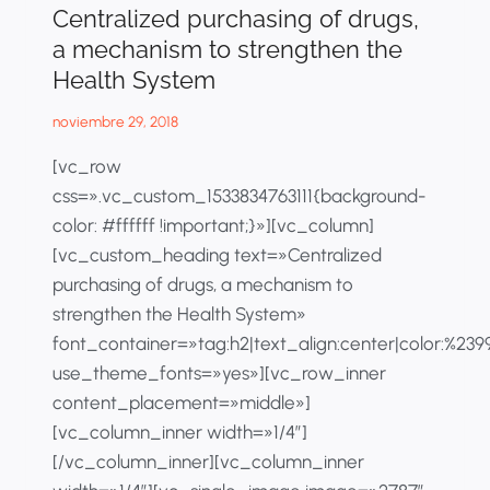
Centralized purchasing of drugs,
a mechanism to strengthen the
Health System
noviembre 29, 2018
[vc_row
css=».vc_custom_1533834763111{background-
color: #ffffff !important;}»][vc_column]
[vc_custom_heading text=»Centralized
purchasing of drugs, a mechanism to
strengthen the Health System»
font_container=»tag:h2|text_align:center|color:%23
use_theme_fonts=»yes»][vc_row_inner
content_placement=»middle»]
[vc_column_inner width=»1/4″]
[/vc_column_inner][vc_column_inner