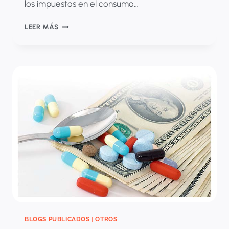
los impuestos en el consumo…
LA
LEER MÁS
IMPORTANCIA
DE
LA
ELASTICIDAD
PRECIO
DE
LA
DEMANDA
EN
EL
SECTOR
DE
LA
SALUD
BLOGS PUBLICADOS
|
OTROS