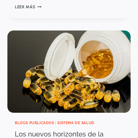
CAMBIOS
LEER MÁS
EN
EL
ACCESO
AL
MERCADO
Y
LA
REGULACIÓN
DE
PRECIOS
DE
MEDICAMENTOS
EN
COLOMBIA
BLOGS PUBLICADOS
|
SISTEMA DE SALUD
Los nuevos horizontes de la