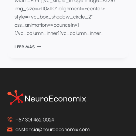
width=»1/4″][vc_single_image image=»2787″
img_size=»110×110″ alignment=»center»
style=»vc_box_shadow_circle_2″
css_animation=»bounceIn»]
[/vc_column_inner][vc_column_inner…
CENTRALIZED
LEER MÁS
PURCHASING
OF
DRUGS,
A
MECHANISM
TO
STRENGTHEN
THE
HEALTH
SYSTEM
+57 301 462 0024
asistencia@neuroeconomix.com