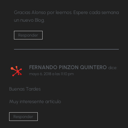
Gracias Alonso por leernos. Espere cada semana
un nuevo Blog.
Responder
FERNANDO PINZON QUINTERO
dice:
mayo 6, 2018 a las 11:10 pm
Buenas Tardes
Muy interesente artículo
Responder