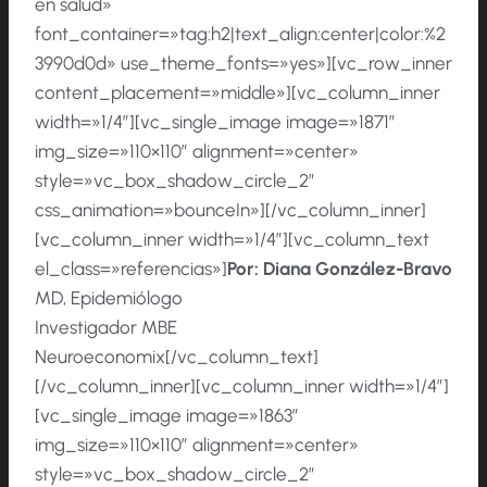
en salud»
font_container=»tag:h2|text_align:center|color:%2
3990d0d» use_theme_fonts=»yes»][vc_row_inner
content_placement=»middle»][vc_column_inner
width=»1/4″][vc_single_image image=»1871″
img_size=»110×110″ alignment=»center»
style=»vc_box_shadow_circle_2″
css_animation=»bounceIn»][/vc_column_inner]
[vc_column_inner width=»1/4″][vc_column_text
el_class=»referencias»]
Por:
Diana González-Bravo
MD, Epidemiólogo
Investigador MBE
Neuroeconomix[/vc_column_text]
[/vc_column_inner][vc_column_inner width=»1/4″]
[vc_single_image image=»1863″
img_size=»110×110″ alignment=»center»
style=»vc_box_shadow_circle_2″