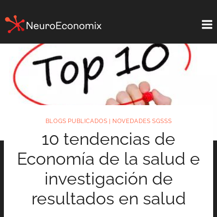
Saltar
al
contenido
BLOGS PUBLICADOS
|
NOVEDADES SGSSS
10 tendencias de
Economía de la salud e
investigación de
resultados en salud