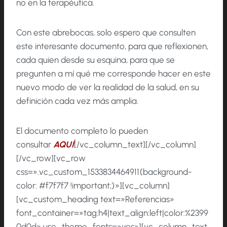
no en la terapéutica.
Con este abrebocas, solo espero que consulten
este interesante documento, para que reflexionen,
cada quien desde su esquina, para que se
pregunten a mí qué me corresponde hacer en este
nuevo modo de ver la realidad de la salud, en su
definición cada vez más amplia.
El documento completo lo pueden
consultar
AQUÍ
[/vc_column_text][/vc_column]
[/vc_row][vc_row
css=».vc_custom_1533834464911{background-
color: #f7f7f7 !important;}»][vc_column]
[vc_custom_heading text=»Referencias»
font_container=»tag:h4|text_align:left|color:%2399
0d0d» use_theme_fonts=»yes»][vc_column_text