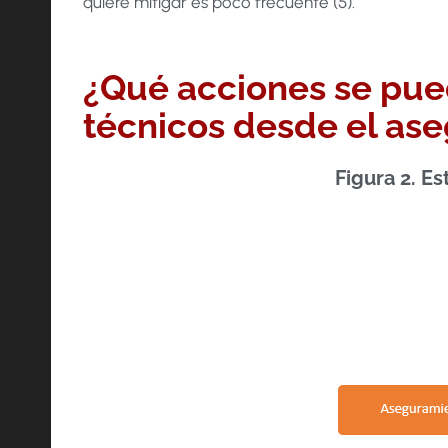
quiere mitigar es poco frecuente (5).
¿Qué acciones se pued
técnicos desde el as
Figura 2. E