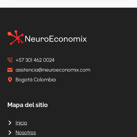
DE
BENEFICIOS
EN
SALUD
PARA
EL
2020
¿QUÉ
CAMBIÓ?
+57 301 462 0024
INNOVATION
IN
asistencia@neuroeconomix.com
HEALTHCARE
Bogotá Colombia
CONTRACTING
MODELS.
WHERE
ARE
Mapa del sitio
WE
HEADING?
Inicio
Nosotros