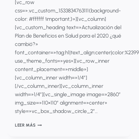
[vc_row
css=».vc_custom_1533834763111{background-
color: #ffffff !important;}»][vc_column]
[vc_custom_heading text=»Actualización del
Plan de Beneficios en Salud para el 2020 ¿qué
cambió?»
font_container=»tag:h1|text_align:center|color:%23
use_theme_fonts=»yes»][vc_row_inner
content_placement=»middle»]
[vc_column_inner width=»1/4″]
[/vc_column_inner][vc_column_inner
width=»1/4″][vc_single_image image=»2860″
img_size=»110×110″ alignment=»center»
style=»vc_box_shadow_circle_2″…
ACTUALIZACIÓN
LEER MÁS
DEL
PLAN