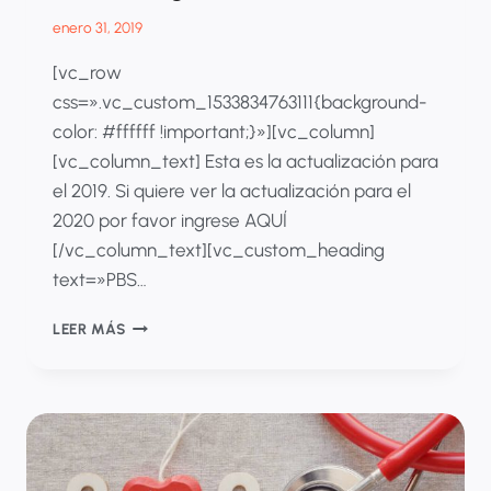
enero 31, 2019
[vc_row
css=».vc_custom_1533834763111{background-
color: #ffffff !important;}»][vc_column]
[vc_column_text] Esta es la actualización para
el 2019. Si quiere ver la actualización para el
2020 por favor ingrese AQUÍ
[/vc_column_text][vc_custom_heading
text=»PBS…
PBS
LEER MÁS
2019
¿QUÉ
FUE
LO
QUE
CAMBIÓ?
INNOVATION