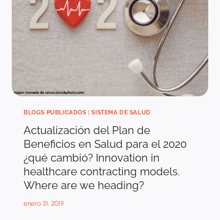
IN
HEALTHCARE
CONTRACTING
MODELS.
WHERE
ARE
WE
HEADING?
BLOGS PUBLICADOS
|
SISTEMA DE SALUD
Actualización del Plan de
Beneficios en Salud para el 2020
¿qué cambió? Innovation in
healthcare contracting models.
Where are we heading?
enero 31, 2019