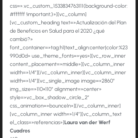
css=».vc_custom_1533834763111{background-color:
#ffffff !important;}»][vc_column]
[vc_custom_heading text=»Actualización del Plan
de Beneficios en Salud para el 2020 ¿qué
cambió?»
font_container=»tag:h1|text_align:center|color:%23
990d0d» use_theme_fonts=»yes»][vc_row_inner
content_placement=»middle»][vc_column_inner
width=»1/4″][/vc_column_inner][vc_column_inner
width=»1/4″][vc_single_image image=»2860″
img_size=»110×110″ alignment=»center»
style=»vc_box_shadow_circle_2″
css_animation=»bounceIn»][/vc_column_inner]
[vc_column_inner width=»1/4″][vc_column_text
el_class=»referencias»]
Laura van der Werf
Cuadros