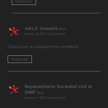
Responder
Julio E. Unzueta
dice:
febrero 8, 2019 a las 2:36 am
Gracias por su respuesta tan completa
Responder
Representante Sociedad civil al
SNBF
dice:
febrero 9, 2019 a las 6:06 pm