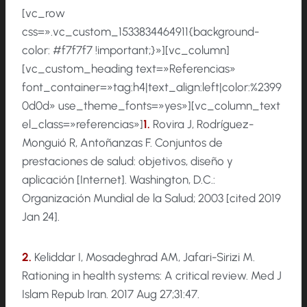
[vc_row
css=».vc_custom_1533834464911{background-
color: #f7f7f7 !important;}»][vc_column]
[vc_custom_heading text=»Referencias»
font_container=»tag:h4|text_align:left|color:%2399
0d0d» use_theme_fonts=»yes»][vc_column_text
el_class=»referencias»]
1.
Rovira J, Rodríguez-
Monguió R, Antoñanzas F. Conjuntos de
prestaciones de salud: objetivos, diseño y
aplicación [Internet]. Washington, D.C.:
Organización Mundial de la Salud; 2003 [cited 2019
Jan 24].
2.
Keliddar I, Mosadeghrad AM, Jafari-Sirizi M.
Rationing in health systems: A critical review. Med J
Islam Repub Iran. 2017 Aug 27;31:47.