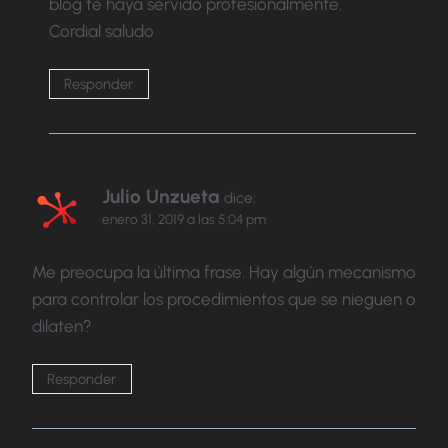
blog te haya servido profesionalmente.
Cordial saludo
Responder
Julio Unzueta
dice:
enero 31, 2019 a las 5:04 pm
Me preocupa la última frase. Hay algún mecanismo
para controlar los procedimientos que se nieguen o
dilaten?
Responder