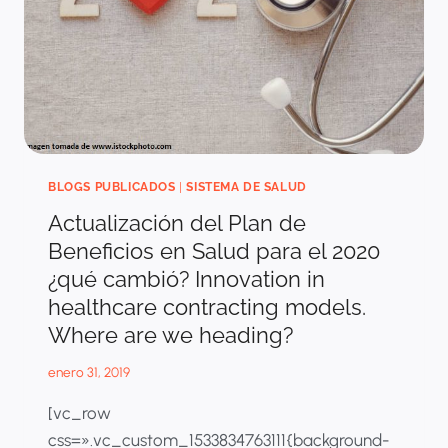
CONTRACTING
MODELS.
WHERE
ARE
WE
HEADING?
BLOGS PUBLICADOS
|
SISTEMA DE SALUD
Actualización del Plan de
Beneficios en Salud para el 2020
¿qué cambió? Innovation in
healthcare contracting models.
Where are we heading?
enero 31, 2019
[vc_row
css=».vc_custom_1533834763111{background-