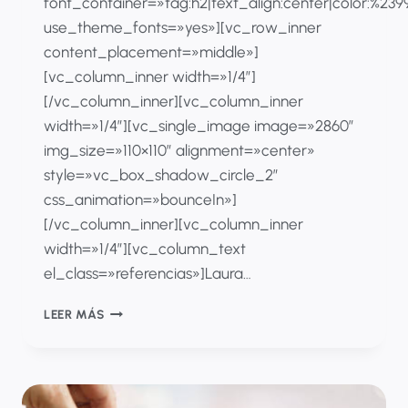
font_container=»tag:h2|text_align:center|color:%23
use_theme_fonts=»yes»][vc_row_inner
content_placement=»middle»]
[vc_column_inner width=»1/4″]
[/vc_column_inner][vc_column_inner
width=»1/4″][vc_single_image image=»2860″
img_size=»110×110″ alignment=»center»
style=»vc_box_shadow_circle_2″
css_animation=»bounceIn»]
[/vc_column_inner][vc_column_inner
width=»1/4″][vc_column_text
el_class=»referencias»]Laura…
¿DE
LEER MÁS
QUÉ
SE
TRATA
EL
ACUERDO