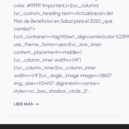
color: #ffffff !important;}»][vc_column]
[vc_custom_heading text=»Actualización del
Plan de Beneficios en Salud para el 2020 ¿qué
cambió?»
font_container=»tag:h1|text_align:center|color:%23
use_theme_fonts=»yes»][vc_row_inner
content_placement=»middle»]
[vc_column_inner width=»1/4″]
[/vc_column_inner][vc_column_inner
width=»1/4″][vc_single_image image=»2860″
img_size=»110×110″ alignment=»center»
style=»vc_box_shadow_circle_2″…
ACTUALIZACIÓN
LEER MÁS
DEL
PLAN
DE
BENEFICIOS