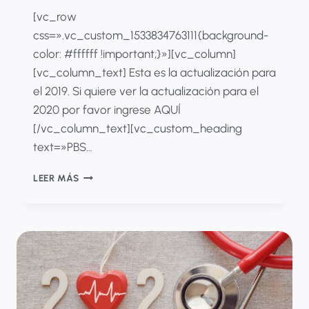
[vc_row
css=».vc_custom_1533834763111{background-
color: #ffffff !important;}»][vc_column]
[vc_column_text] Esta es la actualización para
el 2019. Si quiere ver la actualización para el
2020 por favor ingrese AQUÍ
[/vc_column_text][vc_custom_heading
text=»PBS…
PBS
LEER MÁS
2019
¿QUÉ
FUE
LO
QUE
CAMBIÓ?
INNOVATION
IN
HEALTHCARE