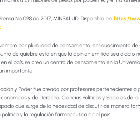
illones a 29 millones de pesos por paciente, y el tratamiento
Prensa No 098 de 2017, MINSALUD. Disponible en:
https://w
x
iempre por pluralidad de pensamiento, enriquecimiento de c
 punto de quiebre está en que la opinión emitida sea oída o 
 el país, se creó un centro de pensamiento en la Universida
an importante.
ción y Poder fue creado por profesores pertenecientes a gr
 Económicas y de Derecho, Ciencias Políticas y Sociales de la
 espacio que surge de la necesidad de discutir de manera form
política y la regulación farmacéutica en el país.