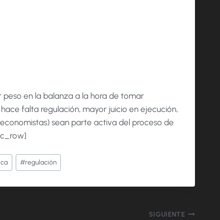
r peso en la balanza a la hora de tomar
ace falta regulación, mayor juicio en ejecución,
, economistas) sean parte activa del proceso de
vc_row]
ica
#
regulación
SIGUIENTE