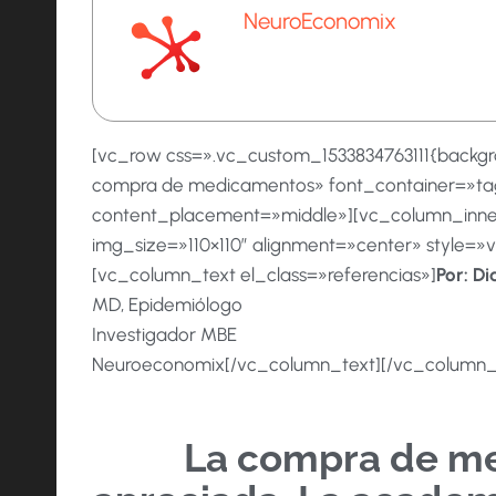
NeuroEconomix
[vc_row css=».vc_custom_1533834763111{backgrou
compra de medicamentos» font_container=»tag
content_placement=»middle»][vc_column_inner 
img_size=»110×110″ alignment=»center» style=
[vc_column_text el_class=»referencias»]
Por:
Di
MD, Epidemiólogo
Investigador MBE
Neuroeconomix[/vc_column_text][/vc_column_i
La compra de med