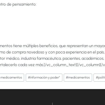
entro de pensamiento:
mentos tiene múltiples beneficios, que representan un mayo
mo de compra novedoso y con poca experiencia en el país, h
ector médico, industria farmacéutica, pacientes, académicos
fortalecerlo cada vez más.[/vc_column_text][/vc_column][/
e medicamentos
#
información y poder”
#
medicamentos
#
polít