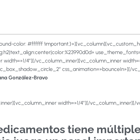
nd-color: #ffffff !important;}»][vc_column][vc_custom_hea
:h2|text_align:center|color:%23990d0d» use_theme_fonts
width=»1/4″][/vc_column_inner][vc_column_inner width=»
»vc_box_shadow_circle_2″ css_animation=»bounceIn»][/vc_
ana González-Bravo
nner][vc_column_inner width=»1/4″][/vc_column_inner][/
icamentos tiene múltiples