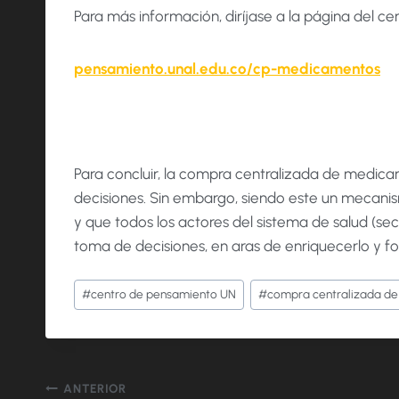
Para más información, diríjase a la página del c
pensamiento.unal.edu.co/cp-medicamentos
Para concluir, la compra centralizada de medica
decisiones. Sin embargo, siendo este un mecanis
y que todos los actores del sistema de salud (s
toma de decisiones, en aras de enriquecerlo y 
Etiquetas
#
centro de pensamiento UN
#
compra centralizada d
de
la
entrada:
Navegación
ANTERIOR