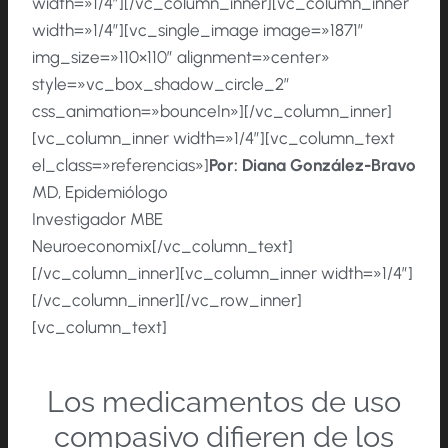
width=»1/4″][/vc_column_inner][vc_column_inner
width=»1/4″][vc_single_image image=»1871″
img_size=»110×110″ alignment=»center»
style=»vc_box_shadow_circle_2″
css_animation=»bounceIn»][/vc_column_inner]
[vc_column_inner width=»1/4″][vc_column_text
el_class=»referencias»]
Por:
Diana González-Bravo
MD, Epidemiólogo
Investigador MBE
Neuroeconomix[/vc_column_text]
[/vc_column_inner][vc_column_inner width=»1/4″]
[/vc_column_inner][/vc_row_inner]
[vc_column_text]
Los medicamentos de uso
compasivo difieren de los