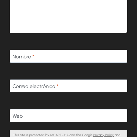
Nombre
*
Correo electrónico
*
Web
This site is protected by reCAPTCHA and the Google
Privacy Policy
and