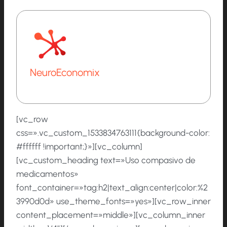
NeuroEconomix
[vc_row
css=».vc_custom_1533834763111{background-color:
#ffffff !important;}»][vc_column]
[vc_custom_heading text=»Uso compasivo de
medicamentos»
font_container=»tag:h2|text_align:center|color:%2
3990d0d» use_theme_fonts=»yes»][vc_row_inner
content_placement=»middle»][vc_column_inner