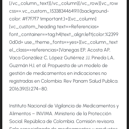
[/vc_column_text][/vc_column][/vc_row][vc_row
css=».vc_custom_1533834464911{background-
color: #f7f7f7 !important;}»][vc_column]
[vc_custom_heading text=»Referencias»
font_container=»tag:h4|text_align:left|color:%2399
0d0d» use_theme_fonts=»yes»][vc_column_text
el_class=»referencias»]Vanegas EP, Acosta AP,
Vaca González C, López Gutiérrez JJ, Pineda LA,
Guzmán HJ, et al. Propuesta de un modelo de
gestión de medicamentos en indicaciones no
registradas en Colombia. Rev Panam Salud Publica.
2016;39(5):274–80.
Instituto Nacional de Vigilancia de Medicamentos y
Alimentos – INVIMA. Ministerio de la Protección
Social. República de Colombia. Comisión revisora.