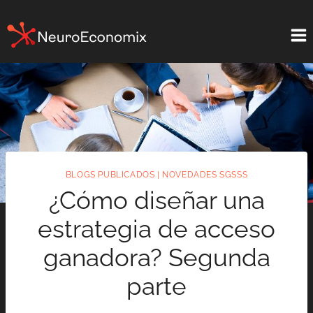
Saltar
al
contenido
BLOGS PUBLICADOS
|
NOVEDADES SGSSS
¿Cómo diseñar una
estrategia de acceso
ganadora? Segunda
parte