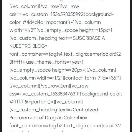
[/vc_column][/vc_row][vc_row
css=».vc_custom_1536593355992{background-
color: #4d4d4d !important;}»][vc_column
width=»1/2″][vc_empty_space height=»15px»]
[vc_custom_heading text=»SUSCRÍBASE A
NUESTRO BLOG»
font_container=»tag:h4|text_align:center|color:%2
3ffffff» use_theme_fonts=»yes»]
[vc_empty_space height=»20px»][/vc_column]
[vc_column width=»1/2″][contact-form-7 id=»361″]
[/vc_column][/vc_row][:en][vc_row
css=».vc_custom_1533834763111{background-color:
#ffffff !important;}»][vc_column]
[vc_custom_heading text=»Centralized
Procurement of Drugs in Colombia»
font_container=»tag:h2|text_align:center|color:%2