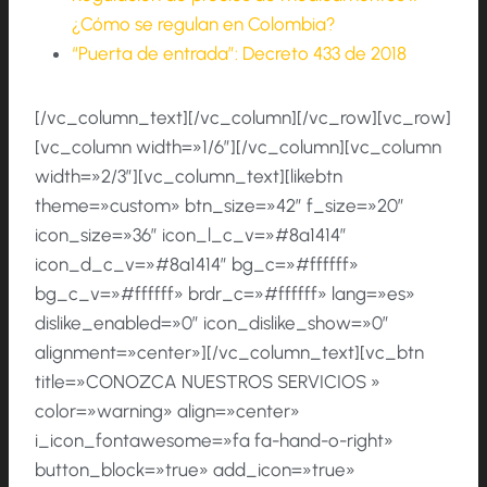
¿Cómo se regulan en Colombia?
“Puerta de entrada”: Decreto 433 de 2018
[/vc_column_text][/vc_column][/vc_row][vc_row]
[vc_column width=»1/6″][/vc_column][vc_column
width=»2/3″][vc_column_text][likebtn
theme=»custom» btn_size=»42″ f_size=»20″
icon_size=»36″ icon_l_c_v=»#8a1414″
icon_d_c_v=»#8a1414″ bg_c=»#ffffff»
bg_c_v=»#ffffff» brdr_c=»#ffffff» lang=»es»
dislike_enabled=»0″ icon_dislike_show=»0″
alignment=»center»][/vc_column_text][vc_btn
title=»CONOZCA NUESTROS SERVICIOS »
color=»warning» align=»center»
i_icon_fontawesome=»fa fa-hand-o-right»
button_block=»true» add_icon=»true»