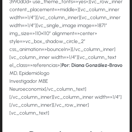
3990d0d» use_theme_fonts=»yes»][vc_row_inner
content_placement=»middle»][vc_column_inner
width=»1/4″][/vc_column_inner][vc_column_inner
width=»1/4″][vc_single_image image=»1871″
img_size=»110×110″ alignment=»center»
style=»vc_box_shadow_circle_2″
css_animation=»bounceIn»][/vc_column_inner]
[vc_column_inner width=»1/4″][vc_column_text
el_class=»referencias»]
Por:
Diana González-Bravo
MD, Epidemiólogo
Investigador MBE
Neuroeconomix[/vc_column_text]
[/vc_column_inner][vc_column_inner width=»1/4″]
[/vc_column_inner][/vc_row_inner]
[vc_column_text]