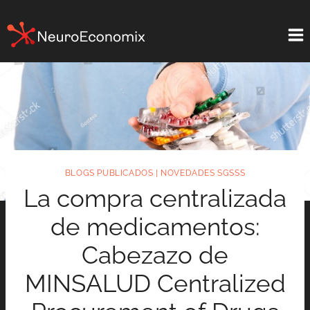
Saltar
al
contenido
BLOGS PUBLICADOS
|
NOVEDADES SGSSS
La compra centralizada
de medicamentos:
Cabezazo de
MINSALUD Centralized