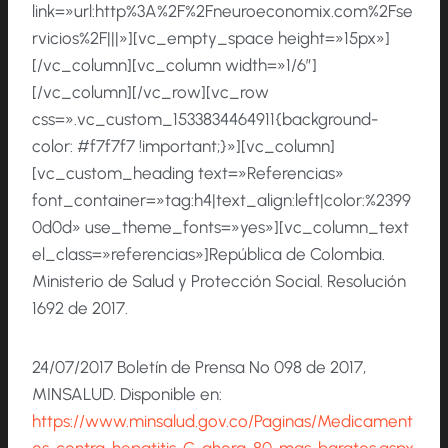
link=»url:http%3A%2F%2Fneuroeconomix.com%2Fse
rvicios%2F|||»][vc_empty_space height=»15px»]
[/vc_column][vc_column width=»1/6″]
[/vc_column][/vc_row][vc_row
css=».vc_custom_1533834464911{background-
color: #f7f7f7 !important;}»][vc_column]
[vc_custom_heading text=»Referencias»
font_container=»tag:h4|text_align:left|color:%2399
0d0d» use_theme_fonts=»yes»][vc_column_text
el_class=»referencias»]República de Colombia.
Ministerio de Salud y Protección Social. Resolución
1692 de 2017.
24/07/2017 Boletín de Prensa No 098 de 2017,
MINSALUD. Disponible en:
https://www.minsalud.gov.co/Paginas/Medicament