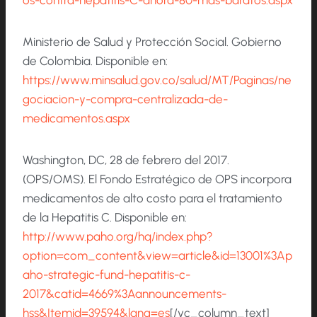
os-contra-hepatitis-C-ahora-80-mas-baratos.aspx
Ministerio de Salud y Protección Social. Gobierno
de Colombia. Disponible en:
https://www.minsalud.gov.co/salud/MT/Paginas/ne
gociacion-y-compra-centralizada-de-
medicamentos.aspx
Washington, DC, 28 de febrero del 2017.
(OPS/OMS). El Fondo Estratégico de OPS incorpora
medicamentos de alto costo para el tratamiento
de la Hepatitis C. Disponible en:
http://www.paho.org/hq/index.php?
option=com_content&view=article&id=13001%3Ap
aho-strategic-fund-hepatitis-c-
2017&catid=4669%3Aannouncements-
hss&Itemid=39594&lang=es
[/vc_column_text]