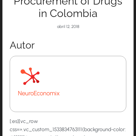
Procurement of Drugs
in Colombia
abril 12, 2018
Autor
NeuroEconomix
[:es][vc_row
css=».vc_custom_1533834763111{background-color: