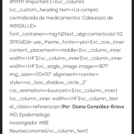
#ffffff !important;}»][vc_column]
[vc_custom_heading text=»La compra
centralizada de medicamentos: Cabezazo de
MINSALUD»
font_container=»tag:h2|text_align:center|color:%2
3990d0d» use_theme_fonts=»yes»][vc_row_inner
content_placement=»middle»][vc_column_inner
width=»1/4″][/vc_column_inner][vc_column_inner
width=»1/4″][vc_single_image image=»1871″
img_size=»110×110″ alignment=»center»
style=»vc_box_shadow_circle_2″
css_animation=»bounceIn»][/vc_column_inner]
[vc_column_inner width=»1/4″][vc_column_text
el_class=»referencias»]
Por:
Diana González-Bravo
MD, Epidemiólogo
Investigador MBE
Neuroeconomix[/vc_column_text]